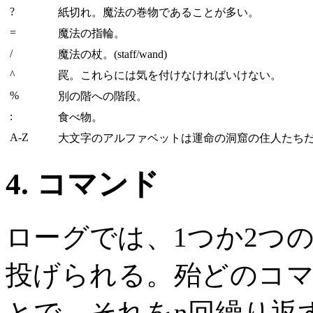
?
紙切れ。魔法の巻物であることが多い。
=
魔法の指輪。
/
魔法の杖。(staff/wand)
^
罠。これらには気を付けなければいけない。
%
別の階への階段。
:
食べ物。
A-Z
大文字のアルファベットは運命の洞窟の住人たち
4. コマンド
ローグでは、1つか2つ
投げられる。殆どのコ
とで、それをn回繰り返