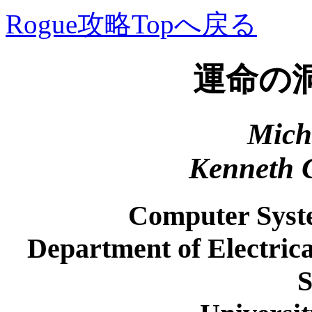
Rogue攻略Topへ戻る
運命の
Mich
Kenneth C
Computer Syst
Department of Electric
S