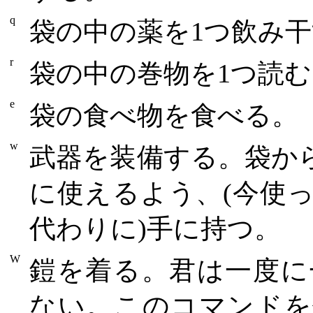
q
袋の中の薬を1つ飲み
r
袋の中の巻物を1つ読む
e
袋の食べ物を食べる。
w
武器を装備する。袋か
に使えるよう、(今使
代わりに)手に持つ。
W
鎧を着る。君は一度に
ない。このコマンドを